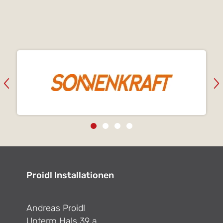
Proidl Installationen
Andreas Proidl
Unterm Hals 39 a